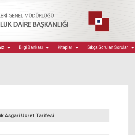
LERİ GENEL MÜDÜRLÜĞÜ
UK DAİRE BAŞKANLIĞI
mız
Bilgi Bankası
Kitaplar
Sıkça Sorulan Sorular
uk Asgari Ücret Tarifesi