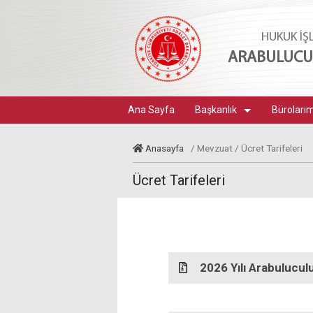
HUKUK İŞ
ARABULUCUL
Ana Sayfa
Başkanlık
Büroları
Anasayfa
/ Mevzuat / Ücret Tarifeleri
Ücret Tarifeleri
2026 Yılı Arabulucul