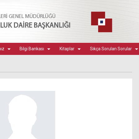
LERİ GENEL MÜDÜRLÜĞÜ
UK DAİRE BAŞKANLIĞI
mız
Bilgi Bankası
Kitaplar
Sıkça Sorulan Sorular