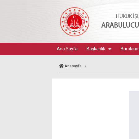
HUKUK İŞ
ARABULUCUL
Ana Sayfa
Başkanlık
Büroları
Anasayfa
/