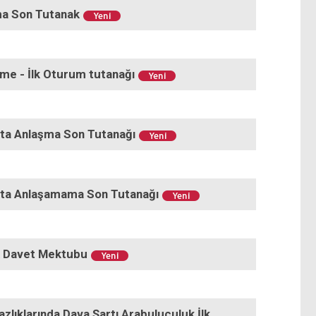
ma Son Tutanak
rme - İlk Oturum tutanağı
kta Anlaşma Son Tutanağı
ukta Anlaşamama Son Tutanağı
uk Davet Mektubu
zlıklarında Dava Şartı Arabuluculuk İlk