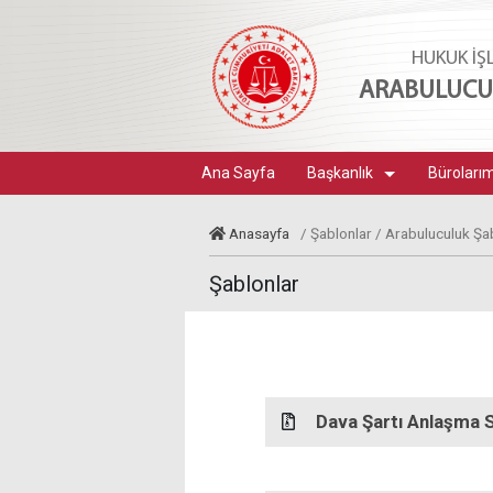
HUKUK İŞ
ARABULUCUL
Ana Sayfa
Başkanlık
Büroları
Anasayfa
/ Şablonlar / Arabuluculuk Şa
Şablonlar
Dava Şartı Anlaşma 