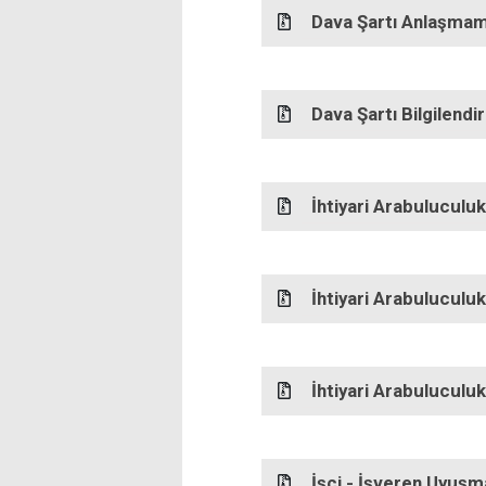
Dava Şartı Anlaşma
Dava Şartı Bilgilendi
İhtiyari Arabuluculu
İhtiyari Arabulucul
İhtiyari Arabulucul
İşçi - İşveren Uyuşma