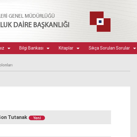
LERİ GENEL MÜDÜRLÜĞÜ
UK DAİRE BAŞKANLIĞI
mız
Bilgi Bankası
Kitaplar
Sıkça Sorulan Sorular
blonları
Son Tutanak