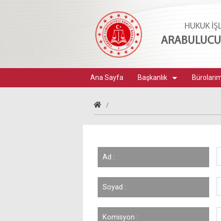
HUKUK İŞ
ARABULUCUL
Ana Sayfa
Başkanlık
Büroları
/
Ad :
Soyad :
Komisyon :