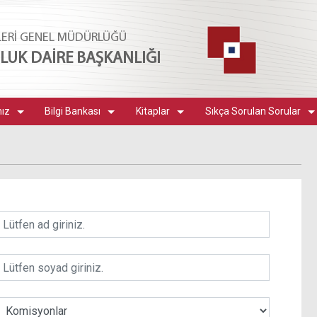
LERİ GENEL MÜDÜRLÜĞÜ
UK DAİRE BAŞKANLIĞI
mız
Bilgi Bankası
Kitaplar
Sıkça Sorulan Sorular