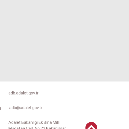
adb.adalet.gov.tr
adb@adalet.gov.tr
Adalet Bakanlığı Ek Bina Milli
Müdafaa Cad. No:22 Bakanlıklar