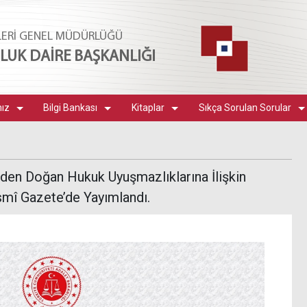
LERİ GENEL MÜDÜRLÜĞÜ
UK DAİRE BAŞKANLIĞI
mız
Bilgi Bankası
Kitaplar
Sıkça Sorulan Sorular
en Doğan Hukuk Uyuşmazlıklarına İlişkin
mî Gazete’de Yayımlandı.