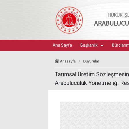
HUKUK İŞ
ARABULUCUL
Ana Sayfa
Başkanlık
Büroları
Anasayfa
/
Duyurular
Tarımsal Üretim Sözleşmesind
Arabuluculuk Yönetmeliği Res